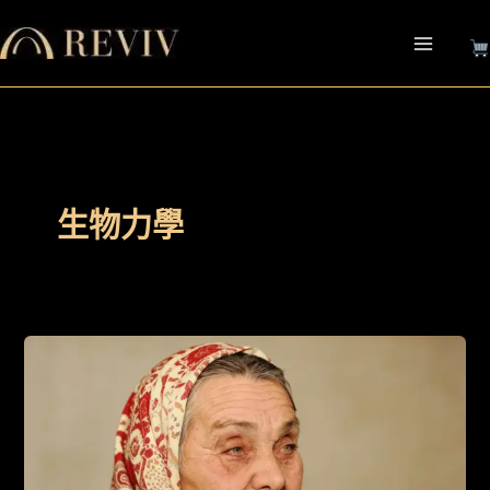
跳
至
主
要
內
容
生物力學