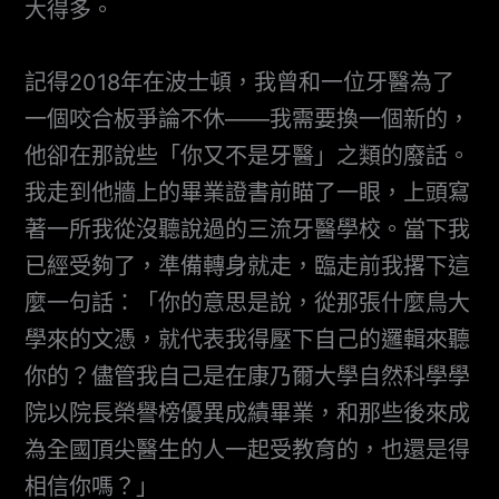
大得多。
記得2018年在波士頓，我曾和一位牙醫為了
一個咬合板爭論不休——我需要換一個新的，
他卻在那說些「你又不是牙醫」之類的廢話。
我走到他牆上的畢業證書前瞄了一眼，上頭寫
著一所我從沒聽說過的三流牙醫學校。當下我
已經受夠了，準備轉身就走，臨走前我撂下這
麼一句話：「你的意思是說，從那張什麼鳥大
學來的文憑，就代表我得壓下自己的邏輯來聽
你的？儘管我自己是在康乃爾大學自然科學學
院以院長榮譽榜優異成績畢業，和那些後來成
為全國頂尖醫生的人一起受教育的，也還是得
相信你嗎？」