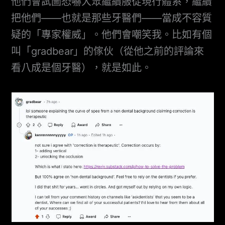
他們會試圖恐嚇大眾繼續服從現行體系，繼續
把他們——也就是那些牙醫們——當成不容質
疑的「專家權威」。他們會嘲笑我。比如有個
叫「gradbear」的傢伙（從他之前的評論來
看八成是個牙醫），就是如此。