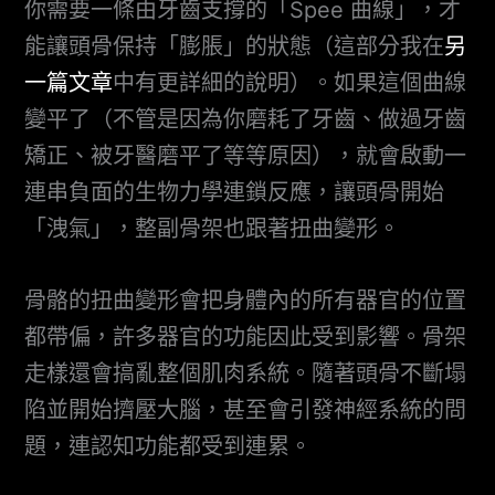
你需要一條由牙齒支撐的「Spee 曲線」，才
能讓頭骨保持「膨脹」的狀態（這部分我在
另
一篇文章
中有更詳細的說明）。如果這個曲線
變平了（不管是因為你磨耗了牙齒、做過牙齒
矯正、被牙醫磨平了等等原因），就會啟動一
連串負面的生物力學連鎖反應，讓頭骨開始
「洩氣」，整副骨架也跟著扭曲變形。
骨骼的扭曲變形會把身體內的所有器官的位置
都帶偏，許多器官的功能因此受到影響。骨架
走樣還會搞亂整個肌肉系統。隨著頭骨不斷塌
陷並開始擠壓大腦，甚至會引發神經系統的問
題，連認知功能都受到連累。