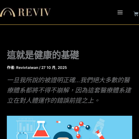
跳
至
主
要
內
容
這就是健康的基礎
作者:
Revivtaiwan
/
27 10 月, 2025
一旦我所說的被證明正確…我們絕大多數的醫
療體系都將不得不崩解，因為這套醫療體系建
立在對人體運作的錯誤前提之上。