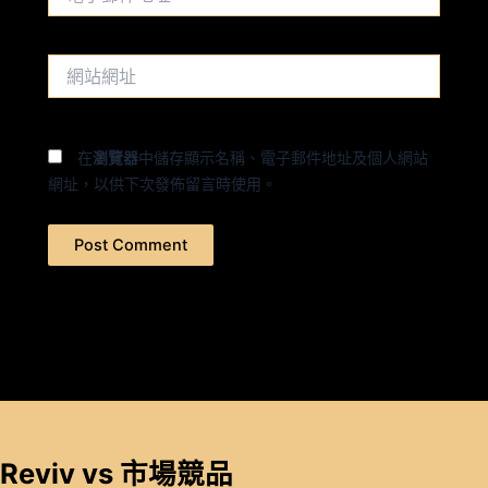
子
郵
件
網
地
站
址
網
*
址
在
瀏覽器
中儲存顯示名稱、電子郵件地址及個人網站
網址，以供下次發佈留言時使用。
Reviv vs 市場競品