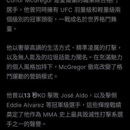
Conor McGregor 是愛爾蘭的職業綜合格鬥
選手，他曾同時擁有 UFC 羽量級和輕量級兩
個級別的冠軍頭銜，一戰成名於世界格鬥舞
臺。
他以奢華高調的生活方式、精準凌厲的打擊，
以及無人能及的垃圾話能力聞名。在充滿魅力
的個人風格加持下，McGregor 徹底改變了格
鬥運動的營銷模式。
他曾以
13 秒
KO 擊敗 José Aldo，以及擊倒
Eddie Alvarez 等冠軍級選手，這些輝煌戰績
奠定了他作為 MMA 史上最具毀滅性打擊系選
手之一的聲譽。