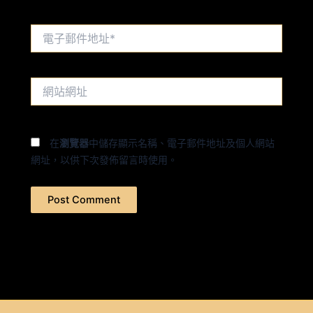
電
子
郵
件
網
地
站
址
網
*
址
在
瀏覽器
中儲存顯示名稱、電子郵件地址及個人網站
網址，以供下次發佈留言時使用。