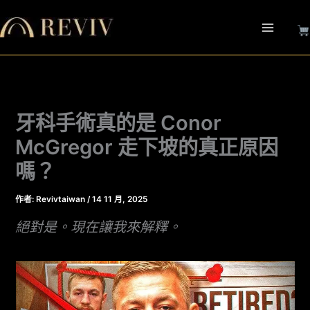
跳
至
主
要
內
容
牙科手術真的是 Conor
McGregor 走下坡的真正原因
嗎？
作者:
Revivtaiwan
/
14 11 月, 2025
絕對是。現在讓我來解釋。