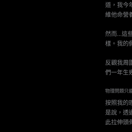
道，我今
維他命營
然而…這
樣。我的
反觀我周
們一年生
物理問題只
按照我的
是說，透
此拉伸頭