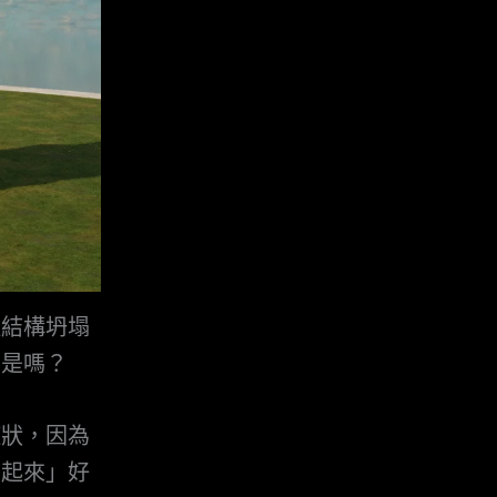
住結構坍塌
不是嗎？
症狀，因為
看起來」好