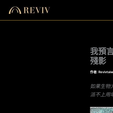
跳
至
主
要
內
容
我預言
殘影
作者:
Revivtai
如果生物
派不上用