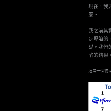
現在，我
麼。
我之前其
步塌陷的
礎。我們
陷的結果
這是一個物