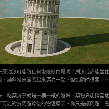
一層油漆就能防止斜塔繼續倒塌嗎？刷漆或許能蓋
縫，讓斜塔表面看起來漂亮一點。但這顯然很蠢，
來，吃藥幾乎就是
一模一樣
的邏輯。藥物只能掩蓋
不可能對抗問題背後的物理原因。你只是讓問題「