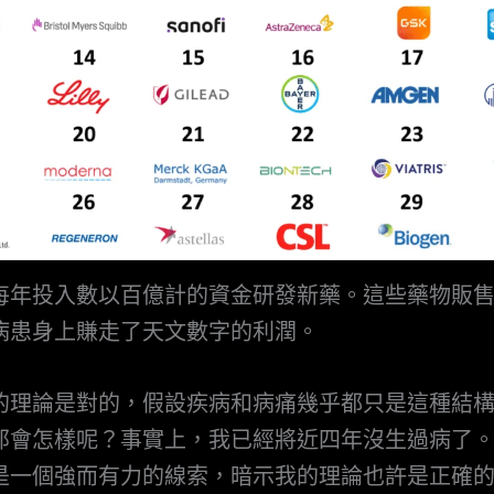
每年投入數以百億計的資金研發新藥。這些藥物販
病患身上賺走了天文數字的利潤。
的理論是對的，假設疾病和病痛幾乎都只是這種結
那會怎樣呢？事實上，我已經將近四年沒生過病了
是一個強而有力的線索，暗示我的理論也許是正確