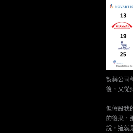
製藥公司
後，又從
但假設我
的後果，
說，這就