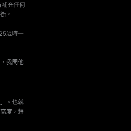
有補充任何
條街。
25歲時一
。
人，我問他
氣」。也就
直高度，藉