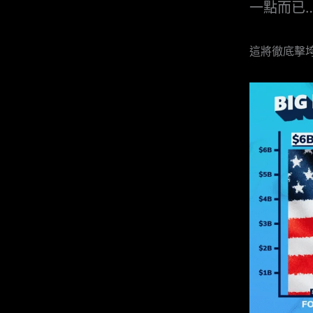
一點而已
這將徹底擊