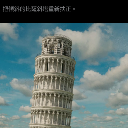
，把傾斜的比薩斜塔重新扶正。