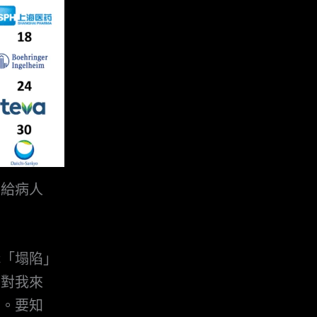
售給病人
構「塌陷」
。對我來
的。要知