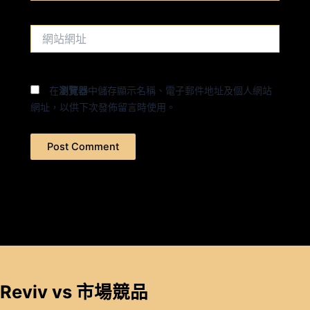
郵
件
網
地
站
址
網
*
址
在
瀏覽器
中儲存顯示名稱、電子郵件地址及個人網站
網址，以供下次發佈留言時使用。
Reviv vs 市場競品