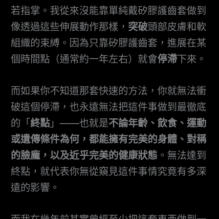
若指掌。我從來沒能靠單純戴矽膠護齒套做到
像透過這些伸展動作那樣，
突破
頭部皮膚和軟
組織的束縛。因為只靠矽膠護齒套，進展在某
個時間點（通常約一年左右）就會
停滯
下來。
而如果你不知道那套快速的方法，你就無法衝
破這個停滯，也永遠無法把這件事做到最徹底
的「
終點
」——也就是
不論年齡、飲食、運動
或遺傳條件為何，都能擁有完美的身體、對稱
的臉龐，以及近乎完美的健康狀態
。無法達到
終點，就代表你無從窺見這件事情究竟有多深
遠的影響。