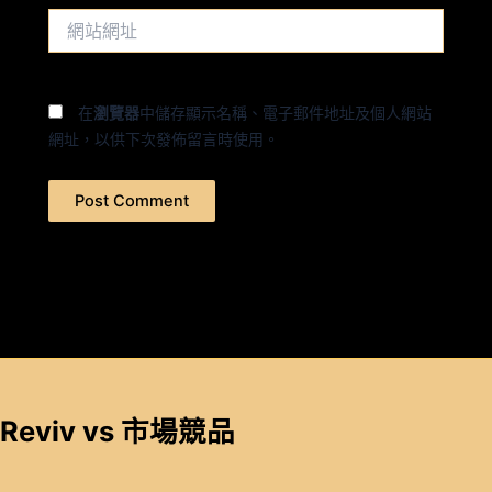
件
網
地
站
址
網
*
址
在
瀏覽器
中儲存顯示名稱、電子郵件地址及個人網站
網址，以供下次發佈留言時使用。
Reviv vs 市場競品