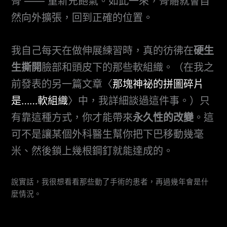
骨 —— 重新充飽氣。如此一來，骨骼就會自
然向外擴張，回到正確的位置。
我自己每天在做伸展練習時，真的彷彿在
硬生
生撕開
臉部和頭皮下的那些軟組織。（在我之
前發表的另一篇文章〈
那塊神祕的拼圖碎片
是……軟組織
〉中，我詳細談過這件事。）只
有靠這種方式，你才能帶來
永久性的改變
。這
可不是讓某個外科醫生幫你把下巴移動幾毫
米、然後鎖上幾根鋼釘就能達成的。
說實話，我很想看看那些動了手術的患者，再過幾年會是什
麼情況。