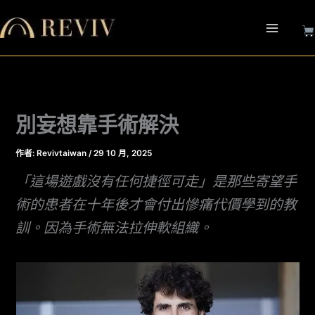
跳
至
主
要
內
容
別妄想靠手術解決
作者:
Revivtaiwan
/
29 10 月, 2025
「這場遊戲沒有任何捷徑可走」是那些寄望手
術的患者在十年後才會付出慘痛代價學到的教
訓。因為手術無法拉伸軟組織。