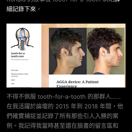
細記錄下來
。
不得不佩服 tooth-for-a-tooth 的那群人……
在我活躍於論壇的 2015 年到 2018 年間，他
們確實捕捉並記錄了所有那些引人入勝的案
例。我記得我當時甚至還在臉書的留言區和