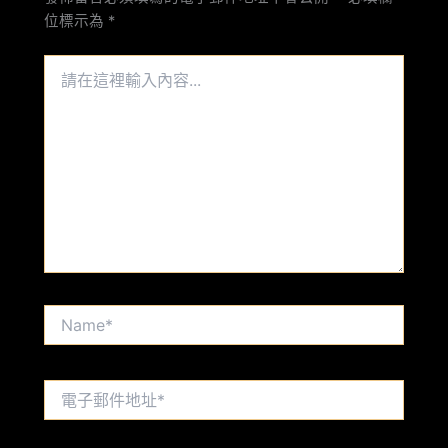
位標示為
*
請
在
這
裡
輸
入
內
容...
Name*
電
子
郵