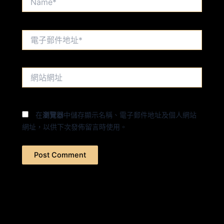
電
子
郵
件
網
地
站
址
網
*
址
在
瀏覽器
中儲存顯示名稱、電子郵件地址及個人網站
網址，以供下次發佈留言時使用。