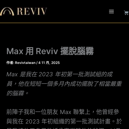
跳
至
主
要
內
容
Max 用 Reviv 擺脫腦霧
作者:
Revivtaiwan
/
4 11 月, 2025
Max 是我在 2023 年初第一批測試組的成
員，他在短短一個多月內成功擺脫了相當嚴重
的腦霧。
前陣子我和一位朋友 Max 聯繫上，他曾經參
與我在 2023 年初組織的第一批測試計畫。於