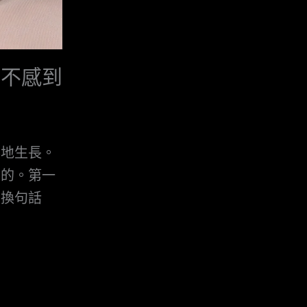
也不感到
然地生長。
例的。第一
」換句話
）