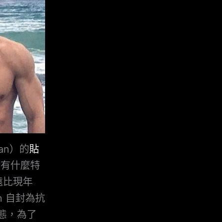
an）的
貼
沒有什麼特
遠比現年
on 自封為抗
態，為了