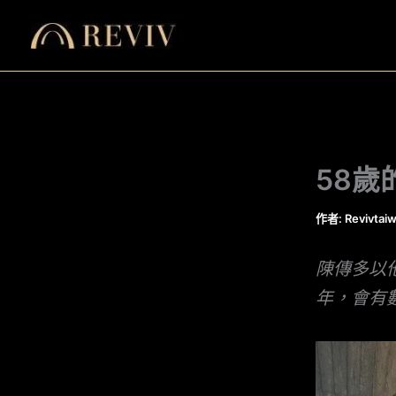
跳
至
主
要
內
容
58歲
作者:
Revivtai
陳傳多以
年，會有