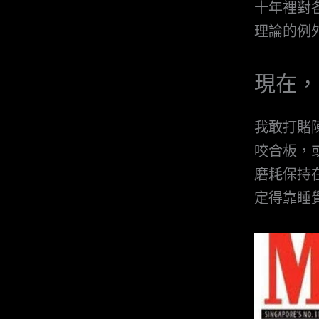
十年裡對
理論的例
現在，
我敢打賭
咬合板，或
磨耗保持
定得靠睡