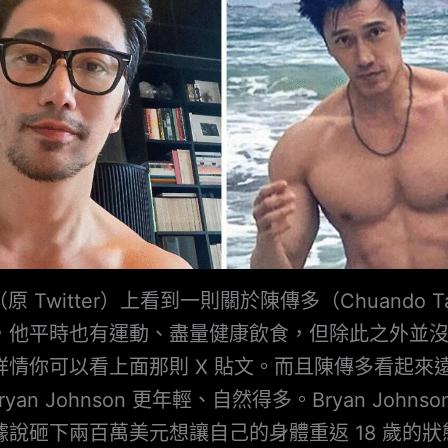
原 Twitter）上看到一則關於陳傳多（Chuando T
，他平時也有運動、盡量健康飲食，但除此之外並
詳情你可以看上面那則 X 貼文。而且陳傳多看起來
Bryan Johnson 更年輕、自然得多。Bryan Johns
據說砸下兩百萬美元想讓自己的身體重返 18 歲的狀