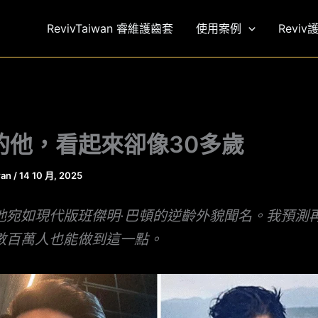
RevivTaiwan 睿維護齒套
使用案例
Reviv
的他，看起來卻像30多歲
wan
/
14 10 月, 2025
他宛如現代版班傑明·巴頓的逆齡外貌聞名。我預測再
數百萬人也能做到這一點。