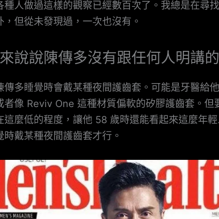
各種人做過這樣的觀察已經數百次了。我總是在尋
外，但從未發現過，一次也沒有。
來說說陳傳多沒有跟任何人明講
陳傳多睡覺時會戴某種夜間護齒套。可能是牙醫給
者像 Reviv One 這種材質偏軟的矽膠護齒套。
在這麼低的程度，讓他 58 歲時還能看起來這麼年輕
覺時戴某種夜間護齒套才行。