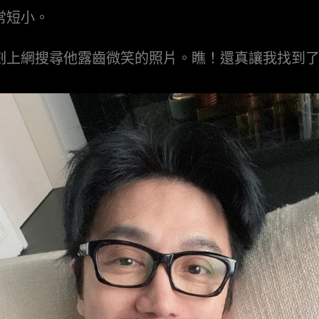
常短小。
刻上網搜尋他露齒微笑的照片。瞧！還真讓我找到