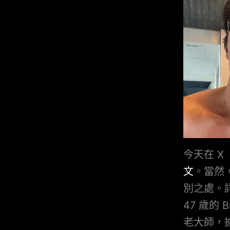
今天在 X（
文
。當然
別之處。
47 歲的 
老大師，