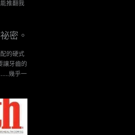
找能推翻我
的祕密。
他配的硬式
但要讓牙齒的
……幾乎一