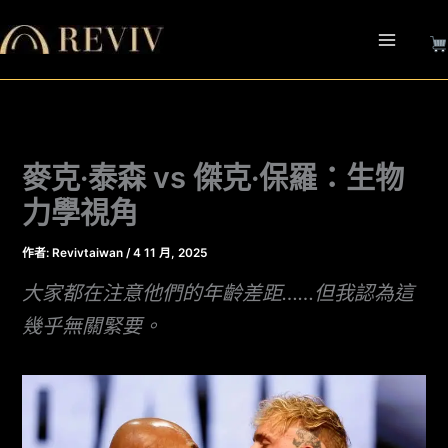
跳
至
主
要
內
容
麥克·泰森 vs 傑克·保羅：生物
力學視角
作者:
Revivtaiwan
/
4 11 月, 2025
大家都在注意他們的年齡差距……但我認為這
幾乎無關緊要。