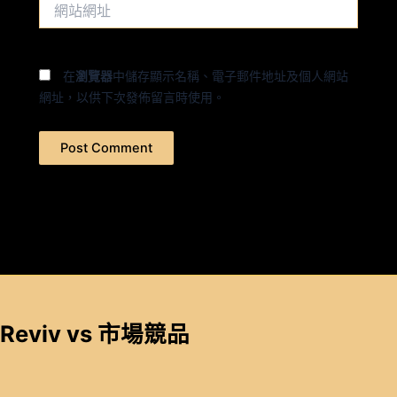
網
地
站
址
網
*
址
在
瀏覽器
中儲存顯示名稱、電子郵件地址及個人網站
網址，以供下次發佈留言時使用。
Reviv vs 市場競品