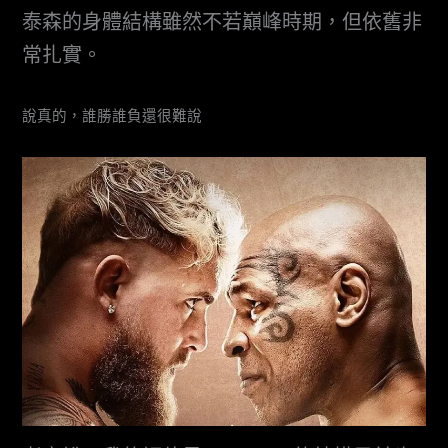
泰森的身體結構雖然不若巔峰時期，但依舊非
常扎實。
說真的，誰勝誰負還很難說