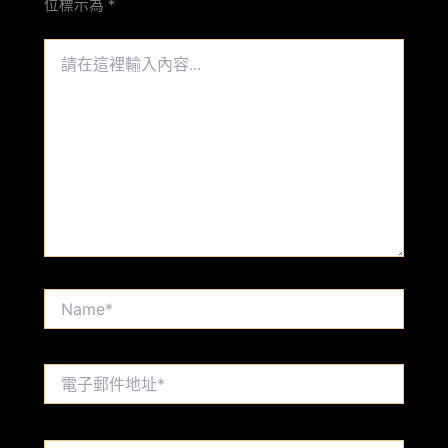
位標示為
*
請
在
這
裡
輸
入
內
容...
Name*
電
子
郵
件