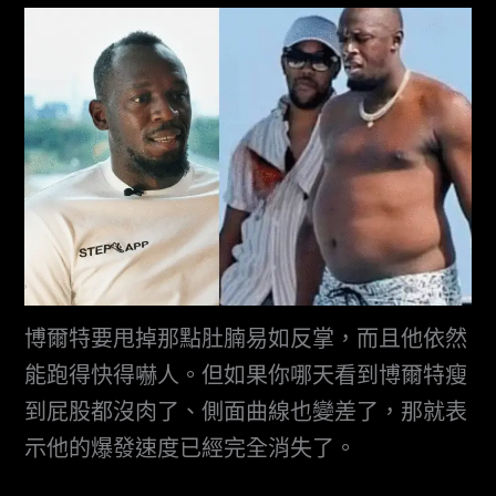
博爾特要甩掉那點肚腩易如反掌，而且他依然
能跑得快得嚇人。但如果你哪天看到博爾特瘦
到屁股都沒肉了、側面曲線也變差了，那就表
示他的爆發速度已經完全消失了。