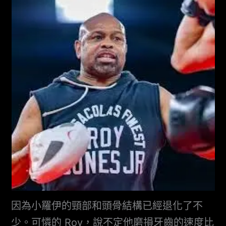
因為小羅伊的頸部和頭骨結構已經退化了不
少。可憐的 Roy，說不定他磨損牙齒的速度比