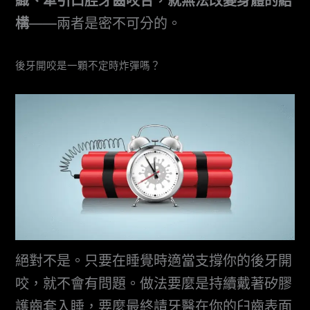
織、牽引口腔牙齒咬合，就無法改變身體的結
構
——兩者是密不可分的。
後牙開咬是一顆不定時炸彈嗎？
絕對不是。只要在睡覺時適當支撐你的後牙開
咬，就不會有問題。做法要麼是持續戴著矽膠
護齒套入睡，要麼最終請牙醫在你的臼齒表面