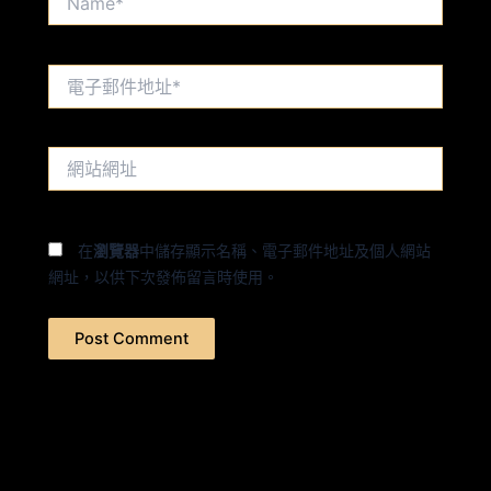
電
子
郵
件
網
地
站
址
網
*
址
在
瀏覽器
中儲存顯示名稱、電子郵件地址及個人網站
網址，以供下次發佈留言時使用。