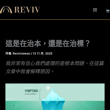
跳
至
主
要
內
容
這是在治本，還是在治標？
作者:
Revivtaiwan
/
13 11 月, 2025
我非常有信心我們處理的是根本問題，在這篇
文章中我會解釋原因。