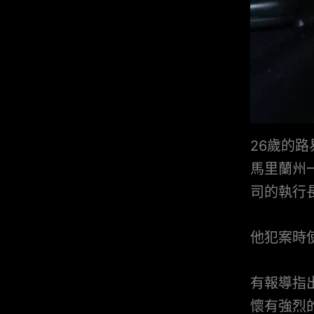
26歲的
馬里蘭州
司的執行
他犯案時
有報導指出
懷有強烈