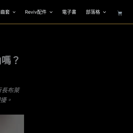
護齒套
Reviv配件
電子書
部落格
內嗎？
行長布萊
困擾。