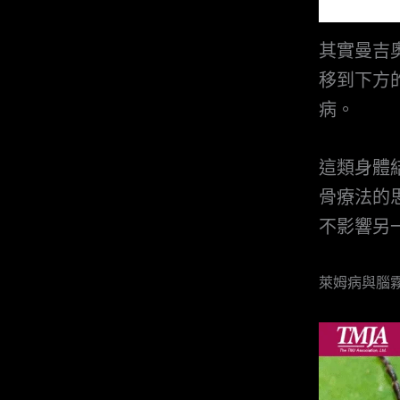
其實曼吉
移到下方
病。
這類身體
骨療法的
不影響另
萊姆病與腦