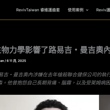
RevivTaiwan 睿維護齒套
使用案例
Reviv
生物力學影響了路易吉・曼吉奧
wan
/
6 11 月, 2025
路易吉・曼吉奧內涉嫌在去年槍殺聯合健保公司的執
森。他曾抱怨自己長期背痛、腦霧，以及受萊姆病