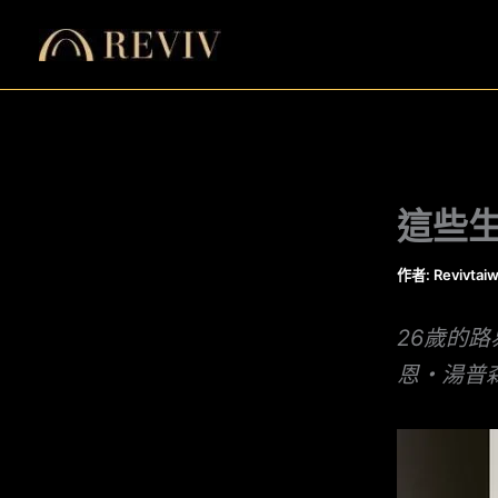
跳
至
主
要
內
容
這些
作者:
Revivtai
26歲的
恩・湯普