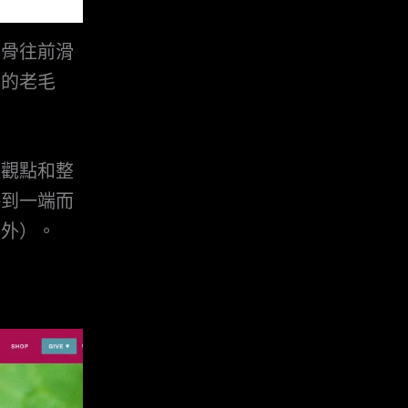
椎骨往前滑
本的老毛
種觀點和整
傷到一端而
意外）。