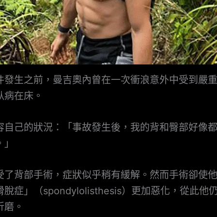
件發生之前，曼吉奧內曾在一次衝浪意外中受到嚴
臥病在床。
容自己的狀況：「事故發生後，我的背和臀部好像
。」
受了背部手術，症狀似乎稍有緩解。然而手術卻使
脫症」（spondylolisthesis）更加惡化，從此
折磨。