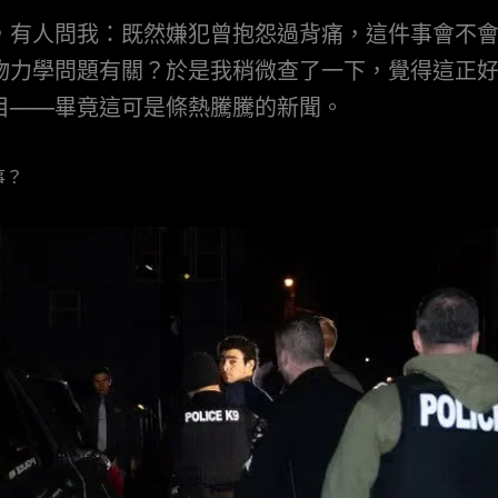
，有人問我：既然嫌犯曾抱怨過背痛，這件事會不
物力學問題有關？於是我稍微查了一下，覺得這正
目——畢竟這可是條熱騰騰的新聞。
事？