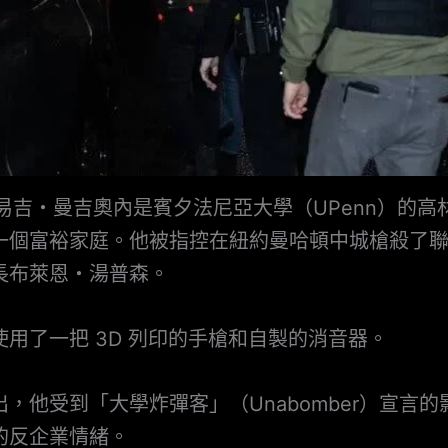
路易吉・曼吉奧內是賓夕法尼亞大學（UPenn）的高
一個富裕家庭。他被指控在紐約曼哈頓中城槍殺了
長布萊恩・湯普森。
使用了一把 3D 列印的手槍和自製的消音器。
，他受到「大學炸彈客」（Unabomber）宣言
的反企業情緒。