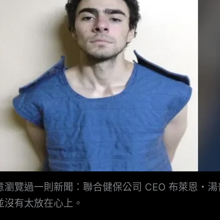
意瀏覽過一則新聞：聯合健保公司 CEO 布萊恩・
並沒有太放在心上。