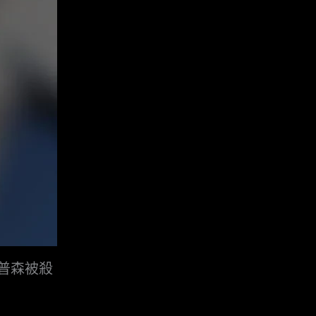
湯普森被殺