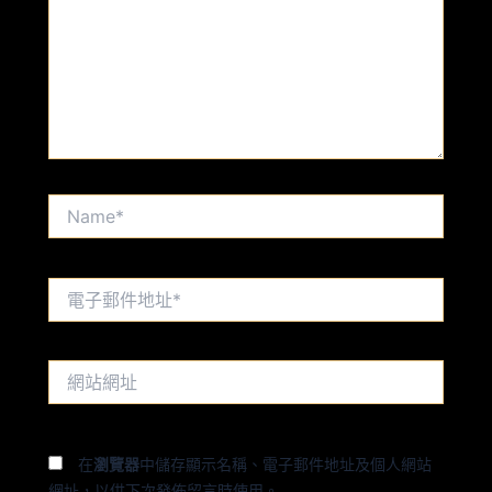
輸
入
內
容...
Name*
電
子
郵
件
網
地
站
址
網
*
址
在
瀏覽器
中儲存顯示名稱、電子郵件地址及個人網站
網址，以供下次發佈留言時使用。