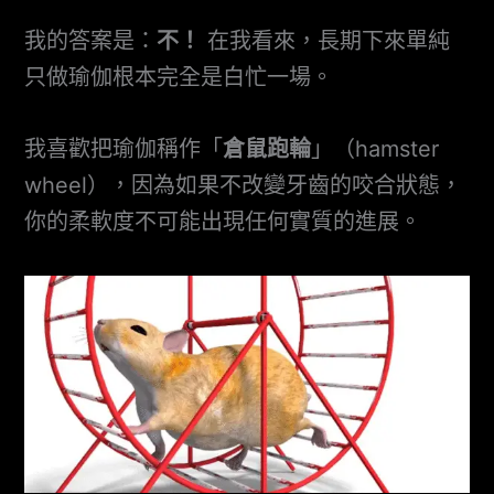
我的答案是：
不！
在我看來，長期下來單純
只做瑜伽根本完全是白忙一場。
我喜歡把瑜伽稱作「
倉鼠跑輪
」（hamster
wheel），因為如果不改變牙齒的咬合狀態，
你的柔軟度不可能出現任何實質的進展。