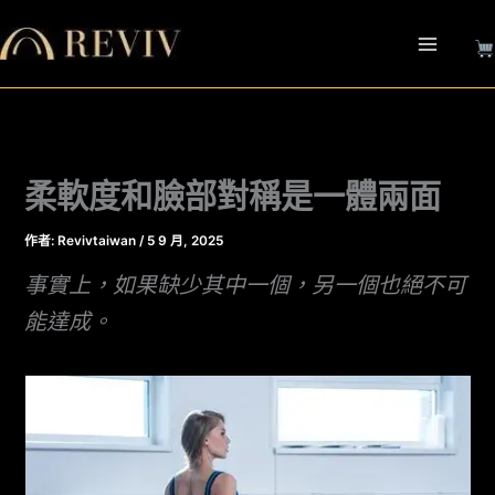
跳
至
主
要
內
容
柔軟度和臉部對稱是一體兩面
作者:
Revivtaiwan
/
5 9 月, 2025
事實上，如果缺少其中一個，另一個也絕不可
能達成。