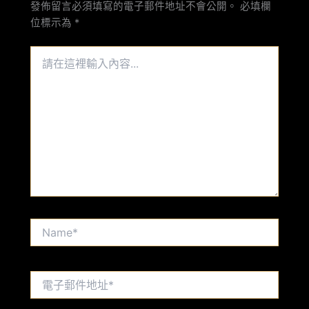
發佈留言必須填寫的電子郵件地址不會公開。
必填欄
位標示為
*
請
在
這
裡
輸
入
內
容...
Name*
電
子
郵