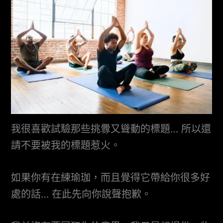
我很喜歡試驗那些挑釁又聳動的標題… 所以還
請不要被我的標題惹火。
如果你有在練瑜珈，而且覺得它帶給你很多好
處的話… 在此先向你說聲抱歉。