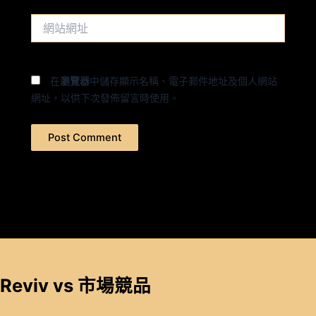
件
網
地
站
址
網
*
址
在
瀏覽器
中儲存顯示名稱、電子郵件地址及個人網站
網址，以供下次發佈留言時使用。
Reviv vs 市場競品