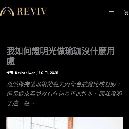
跳
至
主
要
內
容
我如何證明光做瑜珈沒什麼用
處
作者:
Revivtaiwan
/
5 9 月, 2025
雖然做完瑜珈後的幾天內你會感覺比較舒服，
但長遠來看並沒有任何真正的進步。而我證明
了這一點。