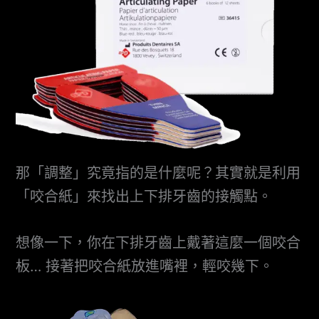
那「調整」究竟指的是什麼呢？其實就是利用
「咬合紙」來找出上下排牙齒的接觸點。
想像一下，你在下排牙齒上戴著這麼一個咬合
板… 接著把咬合紙放進嘴裡，輕咬幾下。