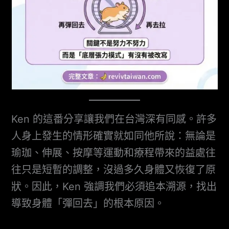
Ken 的這番分享讓我們在台灣深有同感。許多
人身上發生的情形確實就如同他所說：無論是
瑜珈、伸展、按摩等運動和療程帶來的益處往
往只是短暫的調整，沒過多久身體又恢復了原
狀。因此，Ken 強調我們必須追本溯源，找出
導致身體「彈回去」的根本原因。