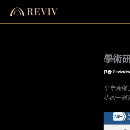
跳
至
主
要
內
容
學術
作者:
Revivtai
早年我做
小的一部