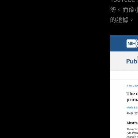
勢。而像
的證據。