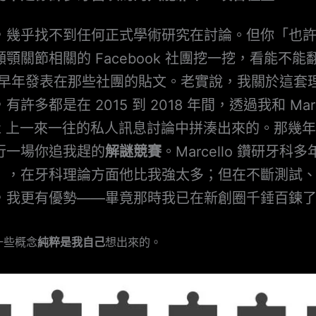
，幾乎找不到任何正式學術研究在討論。但你「也
顎關節相關的 Facebook 社團挖一挖，看能不能
llo 早年發表在那些社團的貼文。老實說，我關於這
許多都是在 2015 到 2018 年間，透過我和 Marce
ook 上一來一往的私人訊息討論中拼湊出來的。那幾
行一場你追我趕的
解謎競賽
。Marcello 鑽研牙科
），在牙科理論方面他比我強太多；但在不斷測試
，我更有優勢——畢竟那時我已在新創圈千錘百鍊
一些概念
純粹是我自己
想出來的。