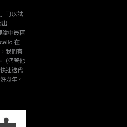
許」可以試
翻出
套理論中最精
llo 在
年，我們有
多年（儘管他
、快速迭代
了好幾年。