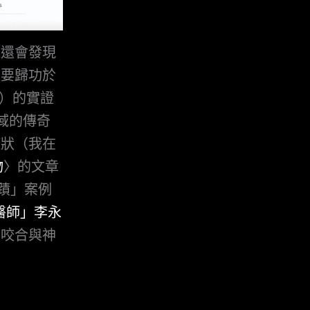
你還會發現
這要歸功於
ee）的實證
領域的傳奇
症狀（我在
物
〉的文章
奇蹟」案例
醫師」李永
的咬合與神