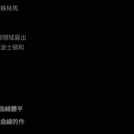
到蛛絲馬
這個領域最出
在波士頓和
條曲線變平
 曲線的作