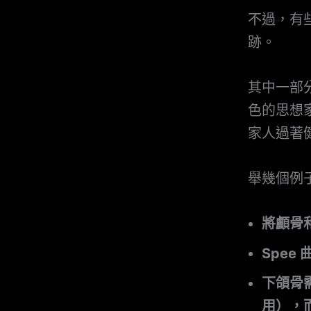
不過，有
跡。
其中一部分
色的思想
家人過著
舉幾個例
將顱骨
Spe
下頜骨
用），