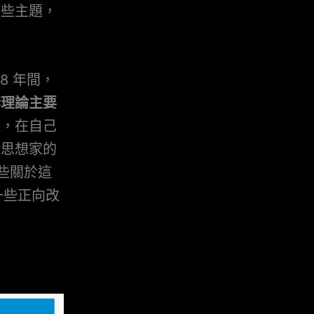
這些主題，
8 年間，
套理論主要
踐，在自己
大思想家的
一些關於這
一些正向改