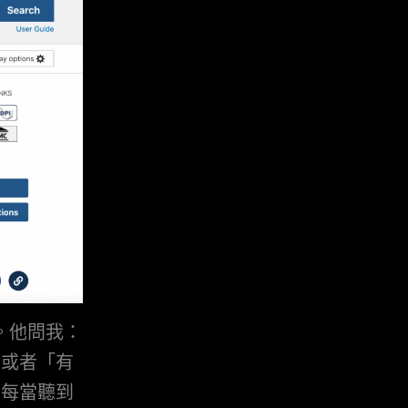
念。他問我：
」或者「有
」每當聽到