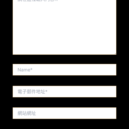
在
這
裡
輸
入
內
容...
Name*
電
子
郵
件
網
地
站
址
網
*
址