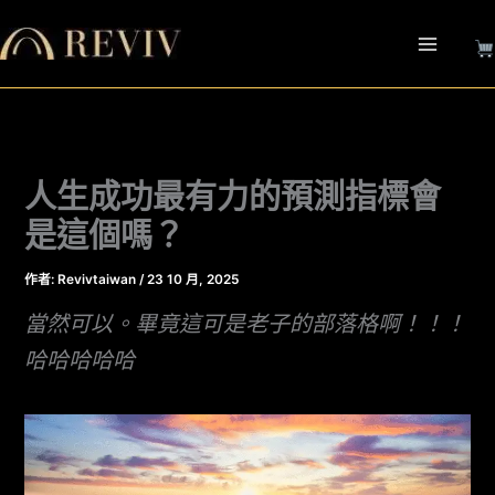
跳
至
主
要
內
容
人生成功最有力的預測指標會
是這個嗎？
作者:
Revivtaiwan
/
23 10 月, 2025
當然可以。畢竟這可是老子的部落格啊！！！
哈哈哈哈哈