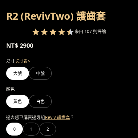
R2 (RevivTwo) 護齒套
來自 107 則評論
NT$
2900
尺寸
尺寸表 >
大號
中號
顏色
黃色
白色
過去您已購買過幾組
Reviv 護齒套
？
0
1
2