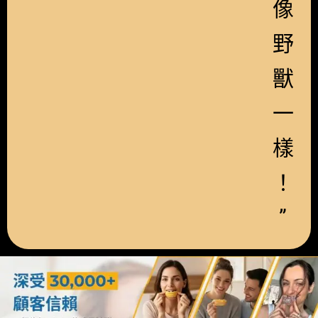
像
野
獸
一
樣
！
”