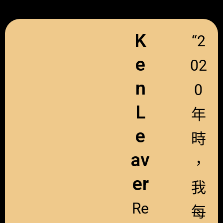
K
“2
e
02
n
0
L
年
e
時
av
，
er
我
Re
每