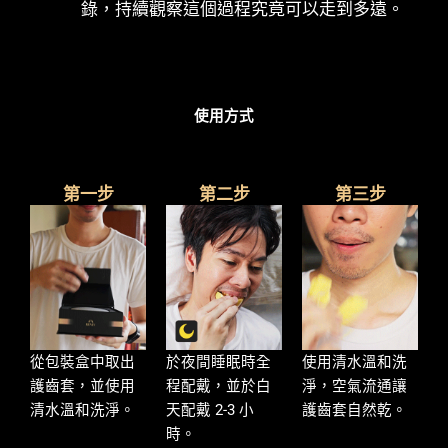
錄，持續觀察這個過程究竟可以走到多遠。
使用方式
第一步
第二步
第三步
從包裝盒中取出
於夜間睡眠時全
使用清水溫和洗
護齒套，並使用
程配戴，並於白
淨，空氣流通讓
清水溫和洗淨。
天配戴 2-3 小
護齒套自然乾。
時。