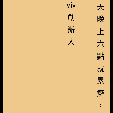
viv
天
創
晚
辦
上
人
六
點
就
累
癱
，