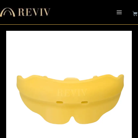
跳
至
主
要
內
容