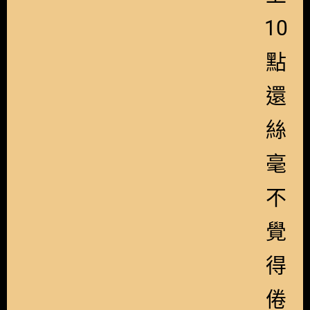
10
點
還
絲
毫
不
覺
得
倦