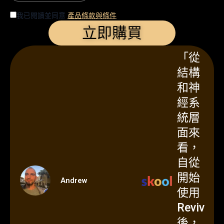
我已閱讀並同意
產品條款與條件
立即購買
「從
結構
和神
經系
統層
面來
看，
自從
開始
Andrew
使用
Reviv
後，