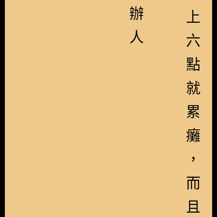
辦
上
人
六
點
就
累
癱
，
而
且