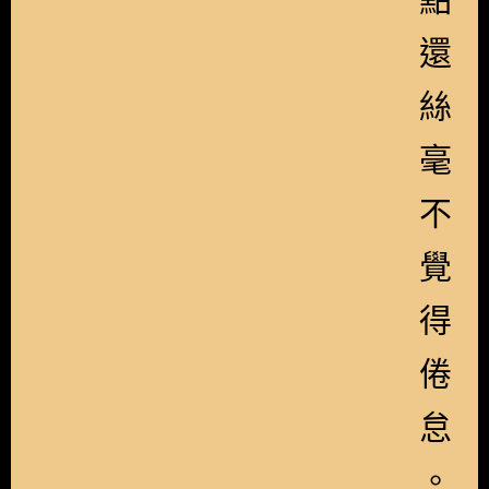
還
絲
毫
不
覺
得
倦
怠
。