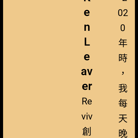
e
02
n
0
L
年
e
時
av
，
er
我
Re
每
viv
天
創
晚