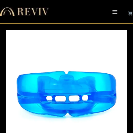
跳
至
主
要
內
容