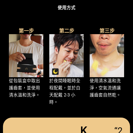
使用方式
第一步
第二步
第三步
從包裝盒中取出
於夜間睡眠時全
使用清水溫和洗
護齒套，並使用
程配戴，並於白
淨，空氣流通讓
清水溫和洗淨。
天配戴 2-3 小
護齒套自然乾。
時。
K
“2