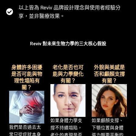
以上皆為 Reviv 品牌設計理念與使用者經驗分
享，並非醫療效果。
Reviv 對未來生物力學的三大核心假設
身體許多困擾
老化是否也可
外貌與美感是
是否可能與物
能與力學變化
否和顱顏支撐
理性塌陷有
有關？
有關？
關？
如果身體力學支
如果顱顏支撐、
我們是否過去太
撐不持續塌陷，
下顎位置與身體
常只從症狀本身
老化的表現是否
張力朝更平衡的