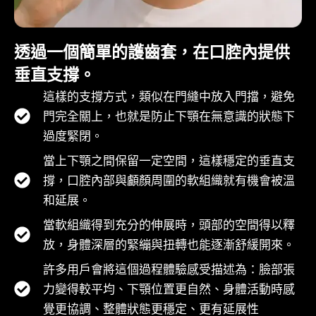
透過一個簡單的護齒套，在口腔內提供
垂直支撐。
這樣的支撐方式，類似在門縫中放入門擋，避免
門完全關上，也就是防止下顎在無意識的狀態下
過度緊閉。
當上下顎之間保留一定空間，這樣穩定的垂直支
撐，口腔內部與顱顏周圍的軟組織就有機會被溫
和延展。
當軟組織得到充分的伸展時，頭部的空間得以釋
放，身體深層的緊繃與扭轉也能逐漸舒緩開來。
許多用戶會將這個過程體驗感受描述為：臉部張
力變得較平均、下顎位置更自然、身體活動時感
覺更協調、整體狀態更穩定、更有延展性