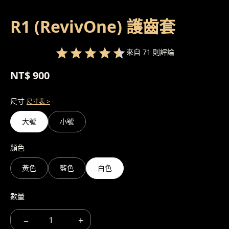
R1 (RevivOne) 護齒套
來自 71 則評論
NT$ 900
尺寸
尺寸表 >
大號
小號
顏色
黃色
藍色
白色
數量
−
+