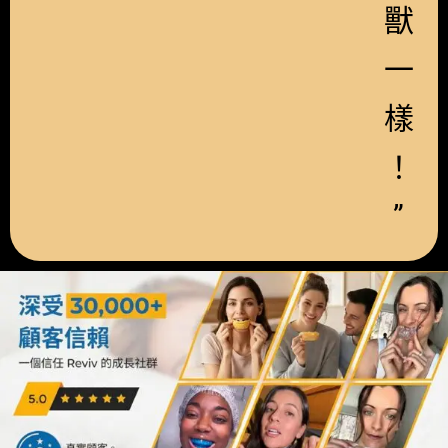
獸
一
樣
！
”