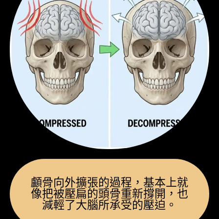
顱骨向外擴張的過程，基本上就
像把被壓扁的頭骨重新撐開，也
減輕了大腦所承受的壓迫。