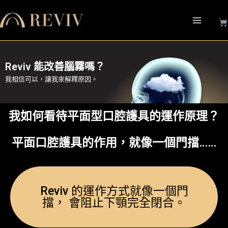
跳
至
主
要
內
Reviv 能改善腦霧嗎？
容
我相信可以，讓我來解釋原因。
我如何看待平面型口腔護具的運作原理？
平面口腔護具的作用，就像一個門擋……
Reviv 的運作方式就像一個門
擋， 會阻止下顎完全閉合。