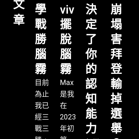
文
學
決
崩
viv
章
戰
定
塌
擺
勝
了
害
脫
腦
你
拜
腦
霧
的
登
霧
認
輸
目前
Max
為止
是我
知
掉
我已
在
能
選
經三
2023
力
舉
戰三
年初