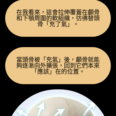
在我看來，這會拉伸覆蓋在顱骨
和下顎周圍的軟組織，彷彿替頭
骨「充了氣」。
當頭骨被「充氣」後，顱骨就能
夠逐漸向外擴張，回到它們本來
「應該」在的位置。