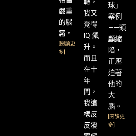
轉，
球」
嚴重
我又
案例
的腦
覺得
——頭
霧。
IQ 飆
顱縮
[
閱讀更
升。
陷，
多
]
而且
正壓
在十
迫著
年
他的
間，
大
我這
腦。
樣反
[
閱讀更
反覆
多
]