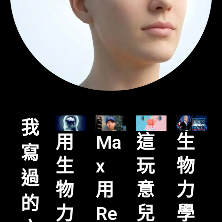
我
用
這
生
Ma
寫
生
玩
物
x
過
物
意
力
用
的
力
兒
學
Re