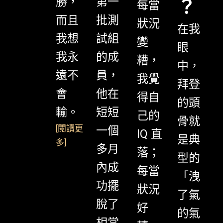
勝，
第一
？
每當
而且
批測
狀況
在我
我想
試組
變
眼
我永
的成
糟，
中，
遠不
員，
我覺
拜登
會
他在
得自
的頭
輸。
短短
己的
骨就
[
閱讀更
一個
IQ 直
是典
多
]
多月
落；
型的
內成
每當
「洩
功擺
狀況
了氣
脫了
好
的氣
相當