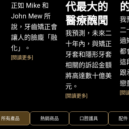
代最大的
正如 Mike 和
John Mew 所
醫療醜聞
我
說，牙齒矯正會
二
我預測，未來二
讓人的臉龐「融
過
十年內，與矯正
化」。
都
牙套和隱形牙套
[
閱讀更多
]
這
相關的訴訟金額
跟
將高達數十億美
戀
元。
[
閱
[
閱讀更多
]
所有產品
熱銷商品
口腔護具
配件