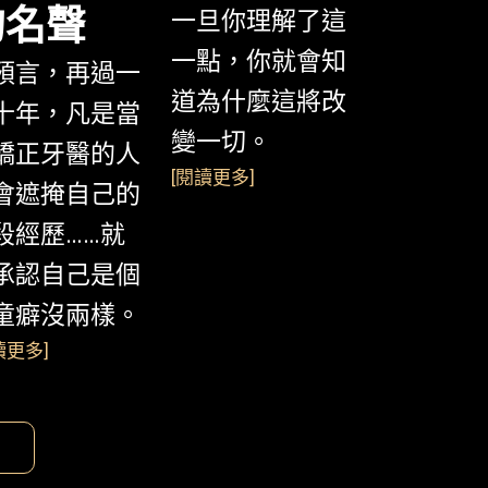
的名聲
一旦你理解了這
一點，你就會知
預言，再過一
道為什麼這將改
十年，凡是當
變一切。
矯正牙醫的人
[
閱讀更多
]
會遮掩自己的
段經歷……就
承認自己是個
童癖沒兩樣。
讀更多
]