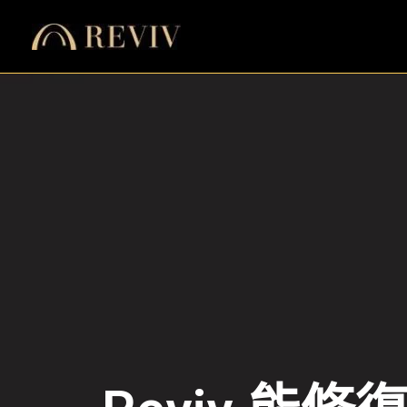
跳
至
主
要
內
容