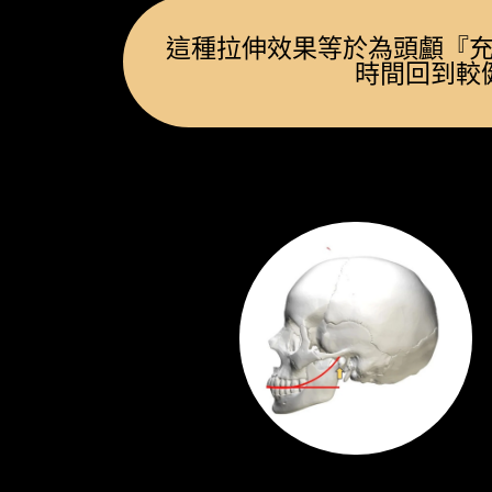
這種拉伸效果等於為頭顱『
時間回到較