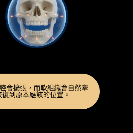
腔會擴張，而軟組織會自然牽
線恢復到原本應該的位置。