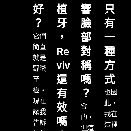
只
好
植
響
有
？
牙
臉
一
，
部
它們
簡直
種
Re
對
就是
方
viv
稱
野蠻
式
還
嗎
至
極。
有
？
也因
現在
此，
效
會
讓我
我在
的，
嗎
告訴
這裡
但這