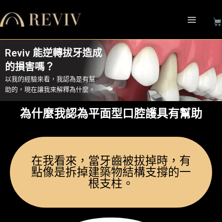
跳
至
主
要
Reviv 能逆轉拔牙造成
內
容
的損害嗎？
以我的經驗來看，我認為是有幫
助的，現在讓我來解釋為什麼。
為什麼我認為平面型口腔護具有幫助
在我看來，當牙齒被拔掉時，有
點像是拆掉建築物結構支撐的一
根支柱。