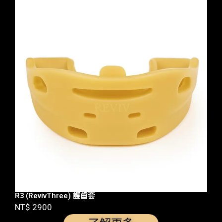
R3 (RevivThree) 護齒套
NT$ 2900