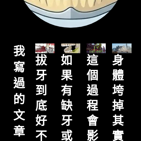
我
身
拔
如
這
寫
體
牙
果
個
過
垮
到
有
過
的
掉
底
缺
程
文
其
好
牙
會
章
實
不
或
影