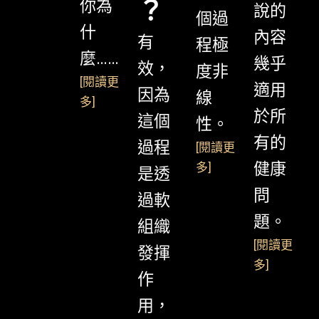
你為
？
說的
個過
什
內容
有
程極
麼……
幾乎
效，
度非
[
閱讀更
適用
因為
線
多
]
於所
這個
性。
有的
過程
[
閱讀更
健康
多
]
是透
問
過軟
題。
組織
[
閱讀更
發揮
多
]
作
用，